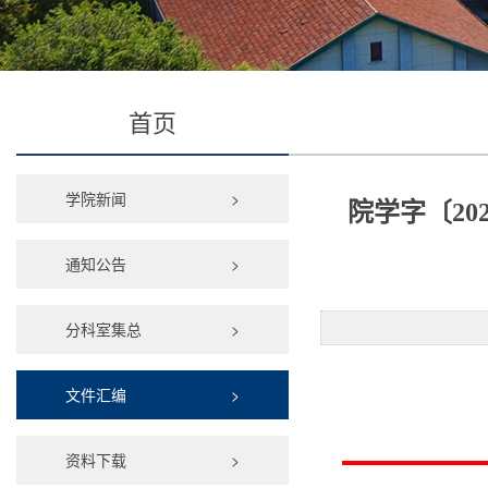
首页
学院新闻
>
院学字〔20
通知公告
>
分科室集总
>
文件汇编
>
资料下载
>