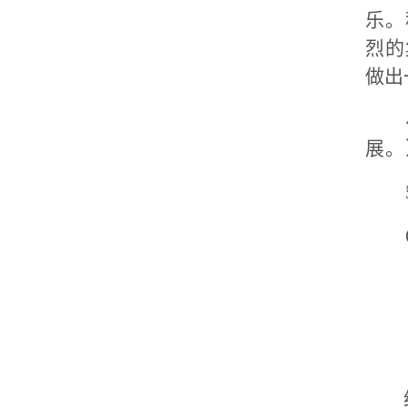
乐。
烈的
做出
展。