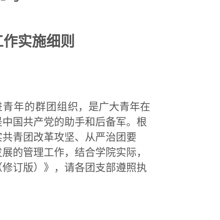
工作实施细则
进青年的群团组
织，是广大青年在
是中国共产党的助手和后备军。根
实共青团改革攻坚、从严治团要
发展的管理工
作，结合学院实际，
（修订版
）》，请
各团支部遵照执