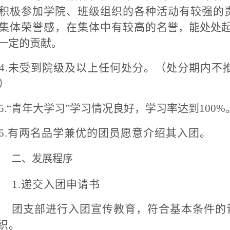
积极参加学院、班级组织的
各种活动有较强的
集体荣誉感
，在集体中有较高的
名誉，能处处
一定的贡献。
4.
未受到院级及以上任何处分。（处分期内不
）
5.“青年大学习
”学习情况良好，学习率达到100%
6.
有两名品学兼优的团员愿意介绍其入团。
二、发展程序
1.递交入团申请书
团支部进行入团宣传教育，符合基本条件的
织。