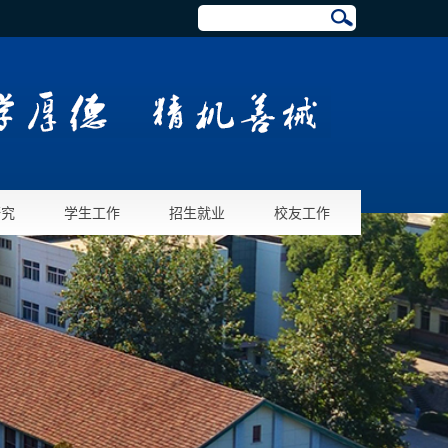
研究
学生工作
招生就业
校友工作