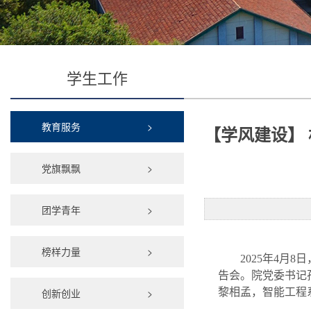
学生工作
教育服务
>
【学风建设】 
党旗飘飘
>
团学青年
>
榜样力量
>
2025年4月
告会。院党委书记
创新创业
>
黎相孟，智能工程