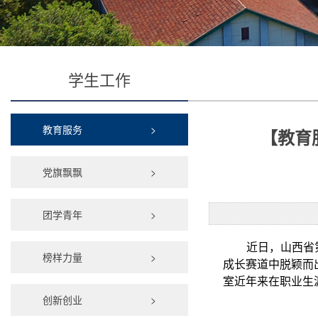
学生工作
教育服务
>
【教育
党旗飘飘
>
团学青年
>
近日，山西省
榜样力量
>
成长赛道中脱颖而
室近年来在职业生
创新创业
>