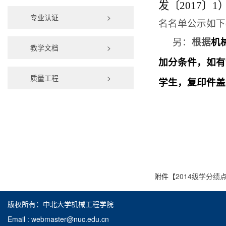
发〔
2017
〕
1
专业认证
>
名名单公示如下
另：
根据
机
教学文档
>
加分条件，如有
质量工程
>
学生，复印件盖
附件【
2014级学分绩
版权所有：中北大学机械工程学院
Email : webmaster@nuc.edu.cn