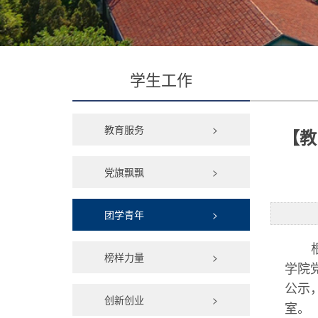
学生工作
教育服务
>
【教
党旗飘飘
>
团学青年
>
榜样力量
>
学院
公示
创新创业
>
室。