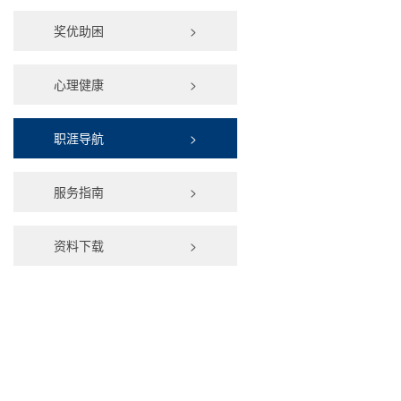
奖优助困
>
心理健康
>
职涯导航
>
服务指南
>
资料下载
>