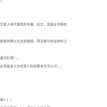
下：
提交本人有代表性的专著、论文、奖励证书等材
面纸张同博士论文封面纸，简况表与佐证材料之
接盖印红章）。
即必须是本人为负责人的经费本方予认可）。
请表》）。