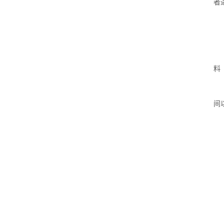
者
料
间