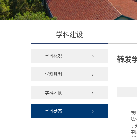
学科建设
学科概况
>
转发
学科规划
>
学科团队
>
学科动态
>
展
法
研
申