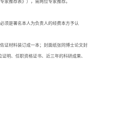
《专家推荐表》），需两位专家推荐。
即必须是署名本人为负责人的经费本方予认
与佐证材料装订成一本；封面纸张同博士论文封
位证明、任职资格证书、近三年的科研成果、
》